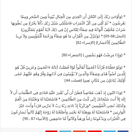
* {وَأَوْحَىَ رَبّكَ إِلَىَ النّحْلِ أَنِ اتّخِذِي مِنَ الْجِبَالِ بُيُوتاً وَمِنَ الشّجَرِ وَمِمّا
يَعْرِشُونَ * ثُمّ كُلِي مِن كُلّ الثّمَرَاتِ فَاسْلُكِي سُبُلَ رَبّكِ ذُلُلاً يَخْرُجُ مِن بُطُونِهَا
شَرَابٌ مّخْتَلِفٌ أَلْوَانُهُ فِيهِ شِفَآءٌ لِلنّاسِ إِنّ فِي ذَلِكَ لاَيَةً لّقَوْمٍ يَتَفَكّرُونَ}
[النحل:68-69] * {وَنُنَزّلُ مِنَ الْقُرْآنِ مَا هُوَ شِفَآءٌ وَرَحْمَةٌ لّلْمُؤْمِنِينَ وَلاَ يَزِيدُ
الظّالِمِينَ إَلاّخَسَارا} [الإسراء 82]
* {وَإِذَا مَرِضْتُ فَهُوَ يَشْفِينِ } [الشعراء 80]
* {وَلَوْ جَعَلْنَاهُ قُرْآناً أعْجَمِيّاً لّقَالُواْ لَوْلاَ فُصّلَتْ آيَاتُهُ ءَاعْجَمِيّ وَعَرَبِيّ قُلْ هُوَ
لِلّذِينَ آمَنُواْ هُدًى وَشِفَآءٌ وَالّذِينَ لاَ يُؤْمِنُونَ فِيَ آذَانِهِمْ وَقْرٌ وَهُوَ عَلَيْهِمْ عَمًى
أُوْلَئِكَ يُنَادَوْنَ مِن مّكَانٍ بَعِيدٍ} [فصلت 44]
* {وَذَا النّونِ إِذ ذّهَبَ مُغَاضِباً فَظَنّ أَن لّن نّقْدِرَ عَلَيْهِ فَنَادَىَ فِي الظّلُمَاتِ أَن لاّ
إِلَهَ إِلاّ أَنتَ سُبْحَانَكَ إِنّي كُنتُ مِنَ الظّالِمِينَ * فَاسْتَجَبْنَا لَهُ وَنَجّيْنَاهُ مِنَ الْغَمّ
وَكَذَلِكَ نُنجِي الْمُؤْمِنِينَ *وَزَكَرِيّآ إِذْ نَادَىَ رَبّهُ رَبّ لاَ تَذَرْنِي فَرْداً وَأَنتَ خَيْرُ
الْوَارِثِينَ * فَاسْتَجَبْنَا لَهُ وَوَهَبْنَا لَهُ يَحْيَىَ وَأَصْلَحْنَا لَهُ زَوْجَهُ إِنّهُمْ كَانُواْ يُسَارِعُونَ
فِي الْخَيْرَاتِ وَيَدْعُونَنَا رَغَباً وَرَهَباً وَكَانُواْ لَنَا خاشِعِين {[الأنبياء 87 ـ 90]