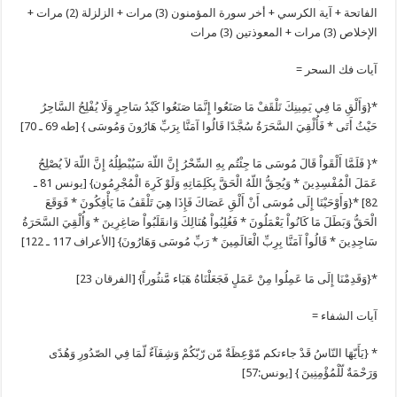
الفاتحة + آية الكرسي + أخر سورة المؤمنون (3) مرات + الزلزلة (2) مرات +
الإخلاص (3) مرات + المعوذتين (3) مرات
آيات فك السحر =
*{وَأَلْقِ مَا فِي يَمِينِكَ تَلْقَفْ مَا صَنَعُوا إِنَّمَا صَنَعُوا كَيْدُ سَاحِرٍ وَلَا يُفْلِحُ السَّاحِرُ
حَيْثُ أَتَى * فَأُلْقِيَ السَّحَرَةُ سُجَّدًا قَالُوا آمَنَّا بِرَبِّ هَارُونَ وَمُوسَى } [طه 69 ـ 70]
*{ فَلَمَّا أَلْقَواْ قَالَ مُوسَى مَا جِئْتُم بِهِ السِّحْرُ إِنَّ اللّهَ سَيُبْطِلُهُ إِنَّ اللّهَ لاَ يُصْلِحُ
عَمَلَ الْمُفْسِدِينَ * وَيُحِقُّ اللّهُ الْحَقَّ بِكَلِمَاتِهِ وَلَوْ كَرِهَ الْمُجْرِمُون} [يونس 81 ـ
82] *{وَأَوْحَيْنَا إِلَى مُوسَى أَنْ أَلْقِ عَصَاكَ فَإِذَا هِيَ تَلْقَفُ مَا يَأْفِكُونَ * فَوَقَعَ
الْحَقُّ وَبَطَلَ مَا كَانُواْ يَعْمَلُونَ * فَغُلِبُواْ هُنَالِكَ وَانقَلَبُواْ صَاغِرِينَ * وَأُلْقِيَ السَّحَرَةُ
سَاجِدِينَ * قَالُواْ آمَنَّا بِرِبِّ الْعَالَمِينَ * رَبِّ مُوسَى وَهَارُونَ} [الأعراف 117 ـ 122]
*{وَقَدِمْنَا إِلَى مَا عَمِلُوا مِنْ عَمَلٍ فَجَعَلْنَاهُ هَبَاء مَّنثُوراً} [الفرقان 23]
آيات الشفاء =
* {يَأَيّهَا النّاسُ قَدْ جاءتكم مّوْعِظَةٌ مّن رّبّكُمْ وَشِفَآءٌ لّمَا فِي الصّدُورِ وَهُدًى
وَرَحْمَةٌ لّلْمُؤْمِنِينَ } [يونس:57]