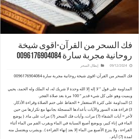
فك السحر من القرآن-اقوى شيخة
روحانية مجربة سارة 0096176904084
09/12/2024
إبطال السحر
فك السحر من القرآن-اقوى شيخة روحانية مجربة سارة 0096176904084
المداومة على قول ” لا إله إلا الله وحدة لا شريك له، له الملك وله الحمد، يحيي
ويميت وهو على كل شيء قدير ” 100 مرة بعد صلاة الفجر.
2) المداومة على كثرة الاستغفار + الحفاظ على ختم الصلاة وقراءة الأذكار.
3) قراءة هذه السور والآيات بأعدادها المسجلة بجانبها مع تكرارها من حين
لأخر = آيات الشفاء (7) مرات، وآيات فك السحر (7) مرات على ماء. ( يوضع
الماء في إناء كبير، ويوضع أصبع السبابة في الماء ويقرب الفم من الماء أثناء
القراءة ، ولا ينزع الأصبع من الماء إلا بعد إنهاء القراءة ) . ويشرب ويغتسل منه
لمدة (7) أيام .