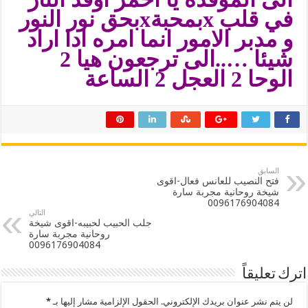
في قلب xبمحبةxبحق نور النور
و مدبر الامور انما امره ادا اراد
شيئا …..الى ترجعون هيا 2
الوحا 2 العجل 2 الساعة
السابق
فتح النصيب للعانس فعال-اقوى
شيخة روحانية مجربة سارة
0096176904084
التالي
جلب الحبيب لحبيبه-اقوى شيخة
روحانية مجربة سارة
0096176904084
اترك تعليقاً
لن يتم نشر عنوان بريدك الإلكتروني.
الحقول الإلزامية مشار إليها بـ
*