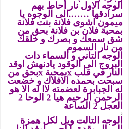
الوجه الاول نار أحاط بهم
سرادقها …….الى الوجوه يا
ميمون اشوى فلانة بنت فلانة
بمحبة فلان بن فلانة بحق من
شق سمعك و بصرك و خلقك
من نار السموم
الوجه التاني و السماء دات
البروج الى الوقود يادنهش اوقد
النار في قلب xبمحبة xبحق من
سبحت بحمده الافلاك و خضعت
له الجبابرة لعضمته لاا له الا هو
الرحمن الرحيم هيا 2 الوحا 2
العجل 2 الساعة
2
الوجه التالت ويل لكل همزة
الى الموقدة يا احمر اوقد النار