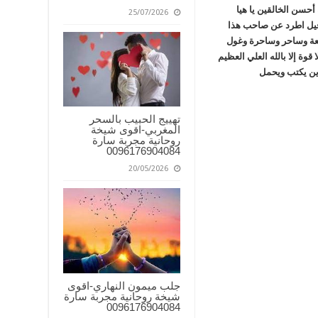
حسن الخالقين يا هيا
25/07/2026
افيل اطرد عن صاحب هذا
بعة وساحر وساحرة وغول
وة إلا بالله العلي العظيم
ين يكتب ويحمل
تهييج الحبيب بالسحر
المغربي-اقوى شيخة
روحانية مجربة سارة
0096176904084
20/05/2026
جلب ميمون النهاري-اقوى
شيخة روحانية مجربة سارة
0096176904084