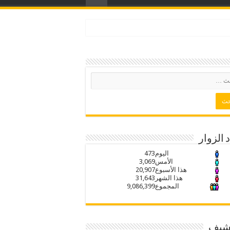
 الزوار
اليوم
473
الأمس
3,069
هذا الأسبوع
20,907
هذا الشهر
31,643
المجموع
9,086,399
رشيف