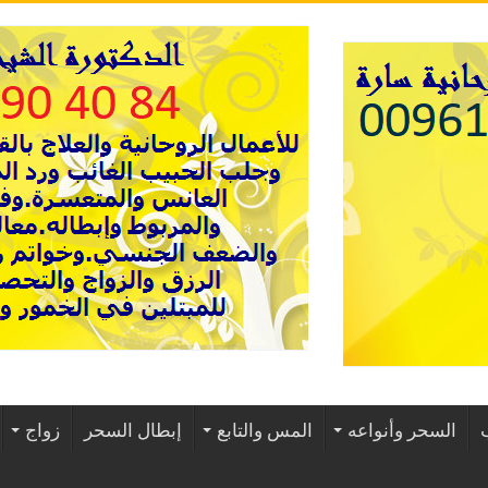
السحر وأنواعه
المس والتابع
إبطال السحر
زواج