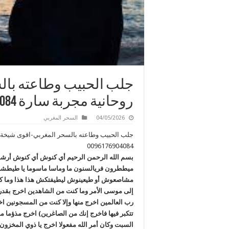
جلب الحبيب وطاعته بال
روحانية مجربة سارة 0096176904084
04/05/2026
السحر المغربي
جلب الحبيب وطاعته بالسحر المغربي-اقوى شيخة ر
0096176904084
بسم الله الرحمن الرحيم أي كنوش أي كنوش أرش
ميططرون فريالسنون ما وماسا ماسوما يا طي
مشاصعوش أو طيعينوش ليطيفتكش هذا هذا وما كنت
إلى موسى الأمر وما كنت من الشاهدين اخرج بقدرة ا
رب العالمين اخرج منها وإلا كنت من المسجونين اخ
تتكبر فيها فاخرج إنك من الصاغرين) اخرج مذؤما مد
السبت وكان أمر الله مفعولا اخرج يا ذوي المخزون