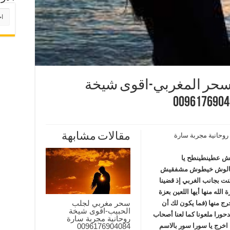
الأر
سحر المغربي-اقوى شيخة
مقالات مشابهة
وحانية مجربة سارة
ش عطينطينطح يا
طشالوش خيطوش مشفقيش
 بجانب الغربي إذ قضينا
لله منها أيها اللعين بعزة
سحر مغربي لجلب
رج منها (فما يكون لك أن
الحبيب-اقوى شيخة
حورا ملعونا كما لعنا أصحاب
روحانية مجربة سارة
 اخرج يا سورا سور بالاسم
0096176904084