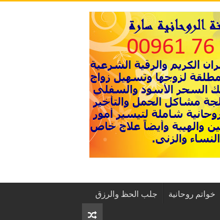
خواتم روحانية
جلب الحظ والرزق