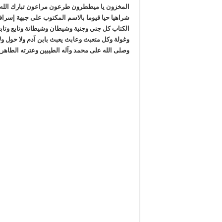
المخزون يا ميططرون طرعون مراعون تبارك الله أ
شراهيا حيا قيوما بالاسم المكتوب على جبهة إسر
الكتاب كل جني وجنية وشيطان وشيطانة وتابع وتا
وغولة وكل متعبث وعابث يعبث بابن آدم ولا حول ولا ق
وصلى الله على محمد وآله الطيبين وعترته الطاهر